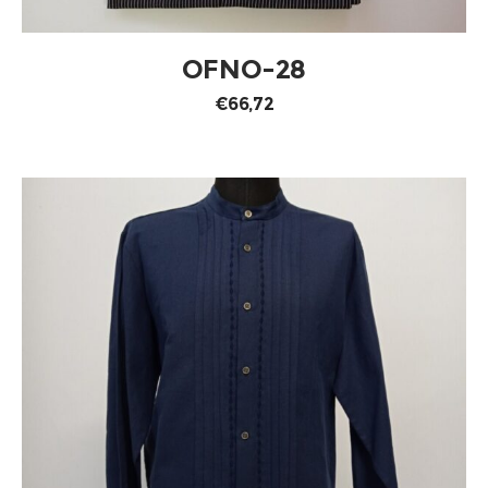
AÑADIR AL CARRITO
OFNO-28
€
66,72