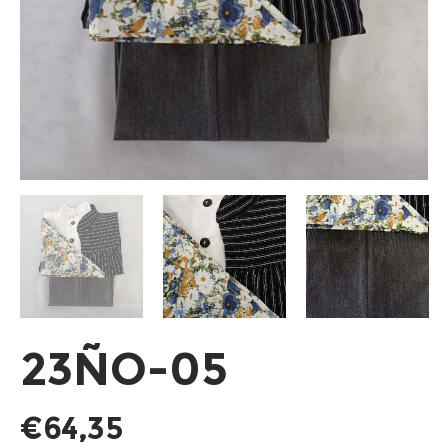
23ÑO-05
€
64,35