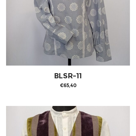
AÑADIR AL CARRITO
BLSR-11
€
65,40